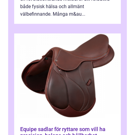
både fysisk hälsa och allmänt
välbefinnande. Många m&au...
Equipe sadlar för ryttare som vill ha