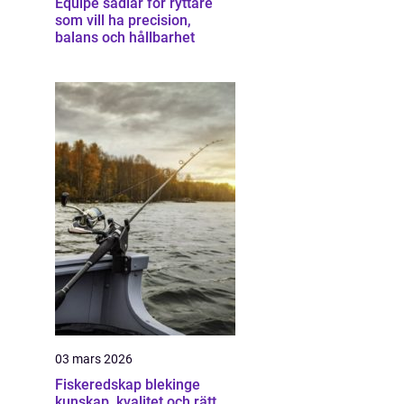
Equipe sadlar för ryttare
som vill ha precision,
balans och hållbarhet
03 mars 2026
Fiskeredskap blekinge
kunskap, kvalitet och rätt