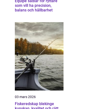
Equipe sadlar för ryttare
som vill ha precision,
balans och hållbarhet
03 mars 2026
Fiskeredskap blekinge
kunskap, kvalitet och rätt