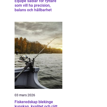
Equipe sadlar för ryttare
som vill ha precision,
balans och hållbarhet
03 mars 2026
Fiskeredskap blekinge
kunskap, kvalitet och rätt