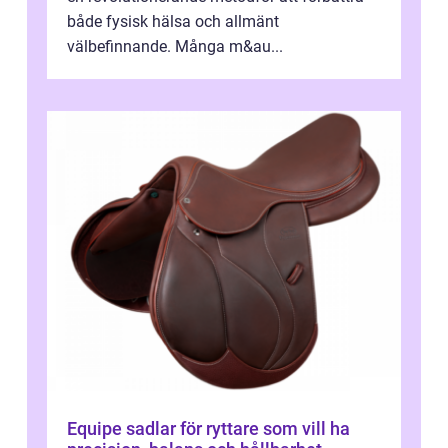
både fysisk hälsa och allmänt
välbefinnande. Många m&au...
Equipe sadlar för ryttare som vill ha