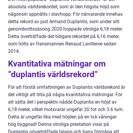
absoluta världsrekordet, som är den högsta höjd som
någonsin uppnåtts i stavhopp. För närvarande innehas
detta rekord av just Armand Duplantis, som under sitt
genombrottssäsong 2020 hoppade otroliga 6,18 meter.
Detta överträffade det tidigare rekordet på 6,16 meter,
som hölls av fransmannen Renaud Lavillenie sedan
2014.
Kvantitativa mätningar om
”duplantis världsrekord”
För att förstå omfattningen av Duplantis världsrekord är
det viktigt att titta på några kvantitativa mätningar. För
att sätta det i perspektiv nådde Duplantis en höjd av
6,18 meter, vilket motsvarar ungefär 20 fot och 3.6 tum.
Detta är ungefär lika med höjden på en två våningar
hög byggnad! Denna otroliga prestation visar på
Duplantis oöverträffade talang och hans förmåga att