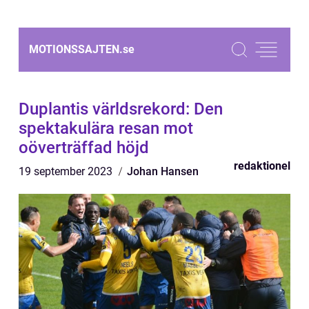
MOTIONSSAJTEN.
se
Duplantis världsrekord: Den
spektakulära resan mot
oöverträffad höjd
redaktionel
19 september 2023
Johan Hansen