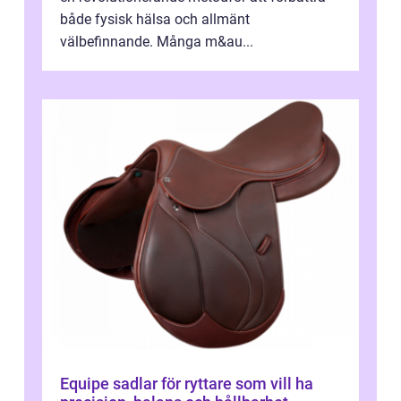
både fysisk hälsa och allmänt
välbefinnande. Många m&au...
Equipe sadlar för ryttare som vill ha