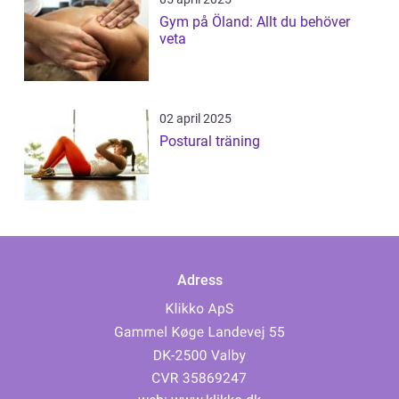
Gym på Öland: Allt du behöver
veta
02 april 2025
Postural träning
Adress