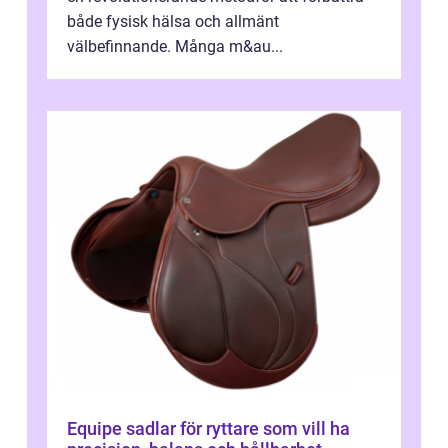
både fysisk hälsa och allmänt
välbefinnande. Många m&au...
Equipe sadlar för ryttare som vill ha