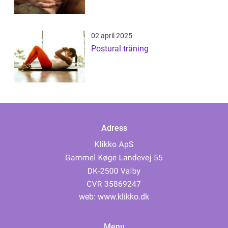
02 april 2025
Postural träning
Adress
web:
www.klikko.dk
Menu