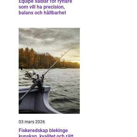
Equipe sadlar för ryttare
som vill ha precision,
balans och hållbarhet
03 mars 2026
Fiskeredskap blekinge
kunskap, kvalitet och rätt