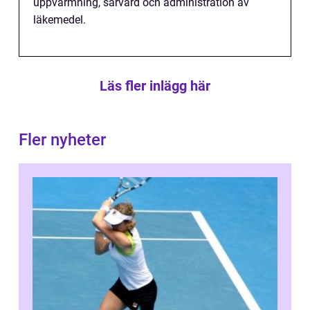
uppvärmning, sårvård och administration av
läkemedel.
Läs fler inlägg här
Fler nyheter