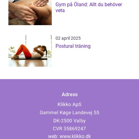
Gym på Öland: Allt du behöver
veta
02 april 2025
Postural träning
Adress
web:
www.klikko.dk