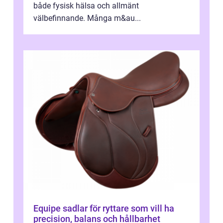
både fysisk hälsa och allmänt
välbefinnande. Många m&au...
Equipe sadlar för ryttare som vill ha
precision, balans och hållbarhet