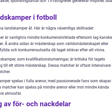
täkter, sponsringsavtal och TV-rättigheter genererar miljoner, ibl
ndskamper i fotboll
lika landskamper åt. Här är några väsentliga skillnader:
er är vanligtvis mindre konkurrensinriktade eftersom lag kanske
ktiker. Å andra sidan är mästerskap som världsmästerskapet eller
fyllda och konkurrensutsatta då laget strävar efter att vinna.
skamper, som kvalifikationsturneringar, är kritiska för lagets
g till ett större mästerskap. Dessa matcher är oftast intensivare
tcher.
kamper spelas i fulla arenor, med passionerade fans som skapar
ra matcher kan spelas på mindre arenor eller mot mindre kända
re atmosfär.
 av för- och nackdelar