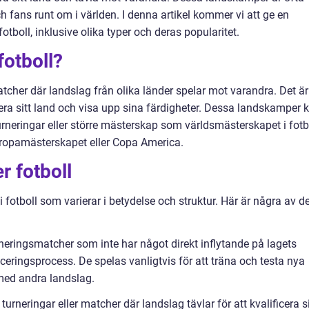
h fans runt om i världen. I denna artikel kommer vi att ge en
otboll, inklusive olika typer och deras popularitet.
otboll?
matcher där landslag från olika länder spelar mot varandra. Det är
tera sitt land och visa upp sina färdigheter. Dessa landskamper 
urneringar eller större mästerskap som världsmästerskapet i fotb
uropamästerskapet eller Copa America.
 fotboll
 fotboll som varierar i betydelse och struktur. Här är några av d
neringsmatcher som inte har något direkt inflytande på lagets
ficeringsprocess. De spelas vanligtvis för att träna och testa nya
 med andra landslag.
turneringar eller matcher där landslag tävlar för att kvalificera s