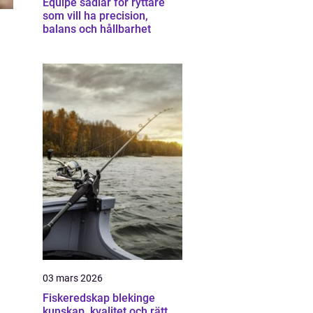
Equipe sadlar för ryttare
som vill ha precision,
balans och hållbarhet
03 mars 2026
Fiskeredskap blekinge
kunskap, kvalitet och rätt