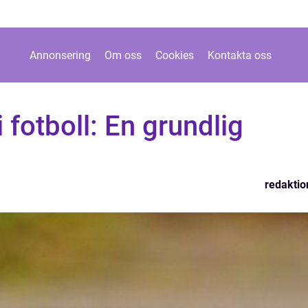
Annonsering
Om oss
Cookies
Kontakta oss
fotboll: En grundlig
redaktio