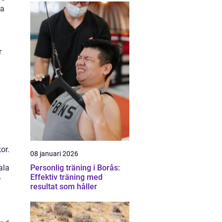
ka
r
or.
08 januari 2026
ala
Personlig träning i Borås:
Effektiv träning med
r
resultat som håller