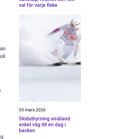
val för varje fiske
kan
oll
e
03 mars 2026
Skiduthyrning småland
enkel väg till en dag i
backen
ig