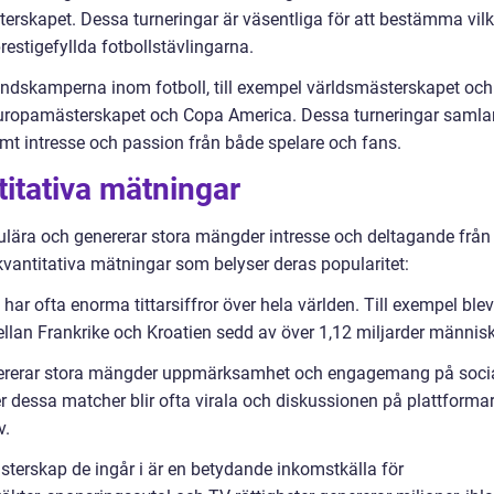
terskapet. Dessa turneringar är väsentliga för att bestämma vil
estigefyllda fotbollstävlingarna.
andskamperna inom fotboll, till exempel världsmästerskapet och
Europamästerskapet och Copa America. Dessa turneringar samla
rmt intresse och passion från både spelare och fans.
titativa mätningar
pulära och genererar stora mängder intresse och deltagande från
kvantitativa mätningar som belyser deras popularitet:
 har ofta enorma tittarsiffror över hela världen. Till exempel blev
llan Frankrike och Kroatien sedd av över 1,12 miljarder människ
nererar stora mängder uppmärksamhet och engagemang på soci
dessa matcher blir ofta virala och diskussionen på plattforma
v.
erskap de ingår i är en betydande inkomstkälla för