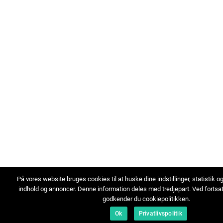
På vores website bruges cookies til at huske dine indstillinger, statistik o
indhold og annoncer. Denne information deles med tredjepart. Ved fortsa
godkender du cookiepolitikken.
Ok
Privatlivspolitik