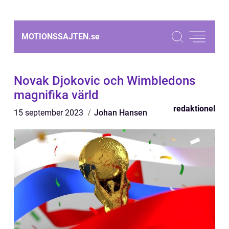
MOTIONSSAJTEN.
se
Novak Djokovic och Wimbledons
magnifika värld
redaktionel
15 september 2023
Johan Hansen