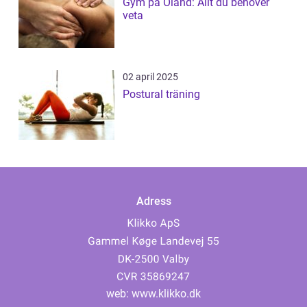
Gym på Öland: Allt du behöver
veta
02 april 2025
Postural träning
Adress
web:
www.klikko.dk