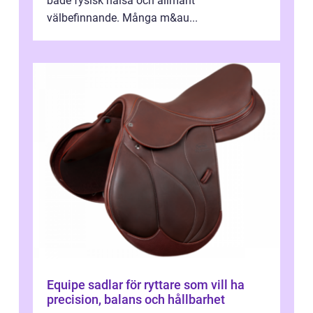
både fysisk hälsa och allmänt
välbefinnande. Många m&au...
Equipe sadlar för ryttare som vill ha
precision, balans och hållbarhet