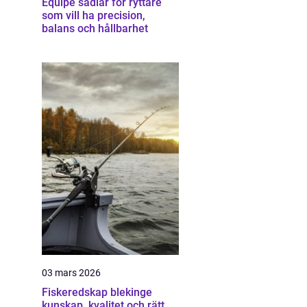
Equipe sadlar för ryttare
som vill ha precision,
balans och hållbarhet
03 mars 2026
Fiskeredskap blekinge
kunskap, kvalitet och rätt