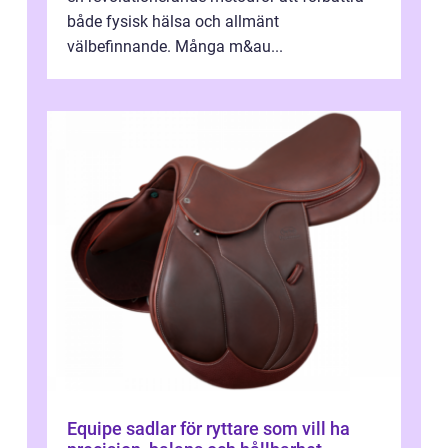
både fysisk hälsa och allmänt
välbefinnande. Många m&au...
Equipe sadlar för ryttare som vill ha