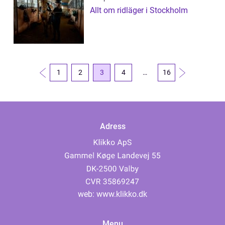
Allt om ridläger i Stockholm
1
2
3
4
…
16
Adress
web:
www.klikko.dk
Menu