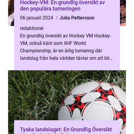
Hockey-VM: En grundlig översikt av
den populära turneringen
06 januari 2024
Julia Pettersson
redaktionel
En grundlig översikt av Hockey VM Hockey-
VM, också känt som IIHF World
Championship, är en årlig turnering där
landslag från hela världen tävlar om att bli
det bästa ishockeylaget. Turneringen
arrange...
Tyska landslaget: En Grundlig Översikt