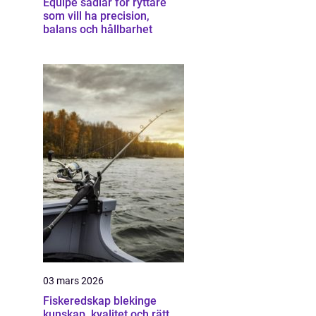
Equipe sadlar för ryttare
som vill ha precision,
balans och hållbarhet
03 mars 2026
Fiskeredskap blekinge
kunskap, kvalitet och rätt