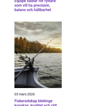
Equipe sadlar för ryttare
som vill ha precision,
balans och hållbarhet
03 mars 2026
Fiskeredskap blekinge
kunskap, kvalitet och rätt