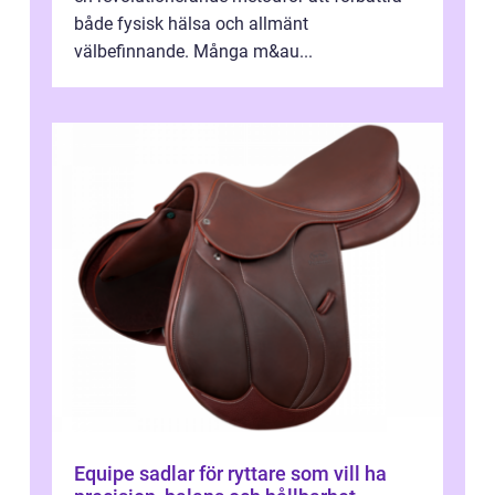
både fysisk hälsa och allmänt
välbefinnande. Många m&au...
Equipe sadlar för ryttare som vill ha