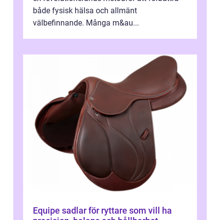
både fysisk hälsa och allmänt
välbefinnande. Många m&au...
Equipe sadlar för ryttare som vill ha