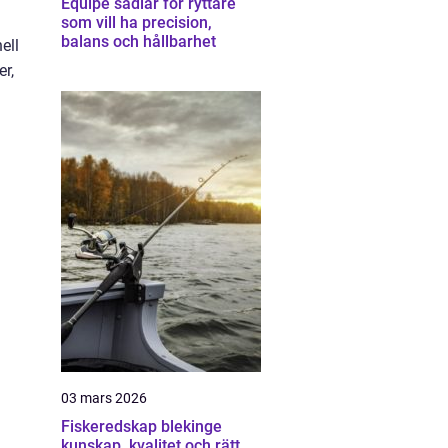
Equipe sadlar för ryttare
som vill ha precision,
balans och hållbarhet
ell
er,
03 mars 2026
Fiskeredskap blekinge
kunskap, kvalitet och rätt