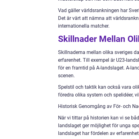
Vad gäller världsrankningen har Sveri
Det är värt att nämna att världsrankn
internationella matcher.
Skillnader Mellan Ol
Skillnaderna mellan olika sveriges d
erfarenhet. Till exempel är U23-lands
för en framtid på A-landslaget. A-lan
scenen.
Spelstil och taktik kan också vara ol
föredra olika system och spelidéer, vi
Historisk Genomgång av För- och Nac
När vi tittar på historien kan vi se b
landslaget ger möjlighet för unga sp
landslaget har fördelen av erfarenhet