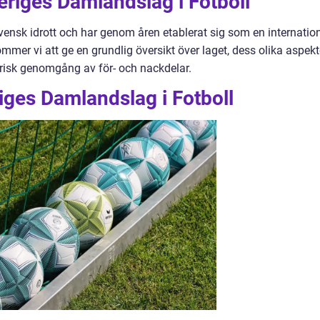
eriges Damlandslag i Fotboll
ensk idrott och har genom åren etablerat sig som en internation
ommer vi att ge en grundlig översikt över laget, dess olika aspekt
risk genomgång av för- och nackdelar.
iges Damlandslag i Fotboll