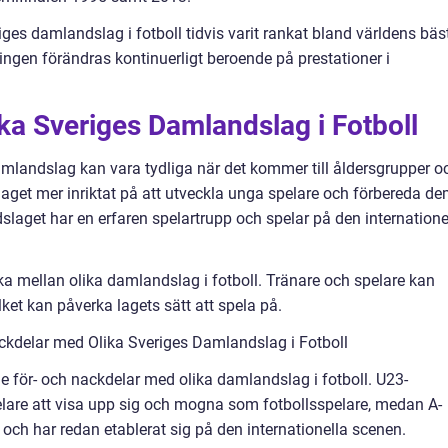
ges damlandslag i fotboll tidvis varit rankat bland världens bäs
ingen förändras kontinuerligt beroende på prestationer i
ika Sveriges Damlandslag i Fotboll
amlandslag kan vara tydliga när det kommer till åldersgrupper o
laget mer inriktat på att utveckla unga spelare och förbereda d
dslaget har en erfaren spelartrupp och spelar på den internatione
ika mellan olika damlandslag i fotboll. Tränare och spelare kan
lket kan påverka lagets sätt att spela på.
kdelar med Olika Sveriges Damlandslag i Fotboll
åde för- och nackdelar med olika damlandslag i fotboll. U23-
elare att visa upp sig och mogna som fotbollsspelare, medan A-
 och har redan etablerat sig på den internationella scenen.