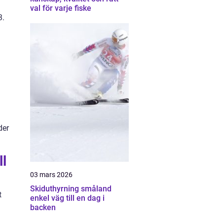
val för varje fiske
3.
der
ll
03 mars 2026
Skiduthyrning småland
t
enkel väg till en dag i
backen