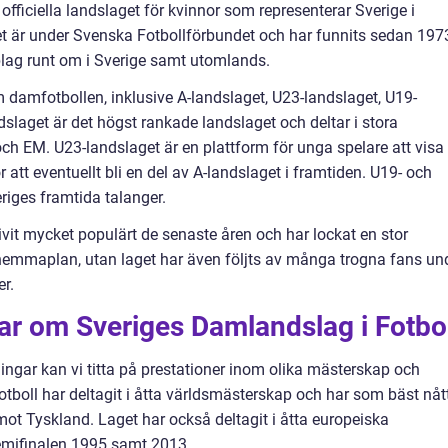
officiella landslaget för kvinnor som representerar Sverige i
get är under Svenska Fotbollförbundet och har funnits sedan 197
bblag runt om i Sverige samt utomlands.
m damfotbollen, inklusive A-landslaget, U23-landslaget, U19-
slaget är det högst rankade landslaget och deltar i stora
h EM. U23-landslaget är en plattform för unga spelare att visa
 att eventuellt bli en del av A-landslaget i framtiden. U19- och
riges framtida talanger.
ivit mycket populärt de senaste åren och har lockat en stor
hemmaplan, utan laget har även följts av många trogna fans un
er.
ar om Sveriges Damlandslag i Fotbo
ingar kan vi titta på prestationer inom olika mästerskap och
otboll har deltagit i åtta världsmästerskap och har som bäst nåt
 mot Tyskland. Laget har också deltagit i åtta europeiska
emifinalen 1995 samt 2013.