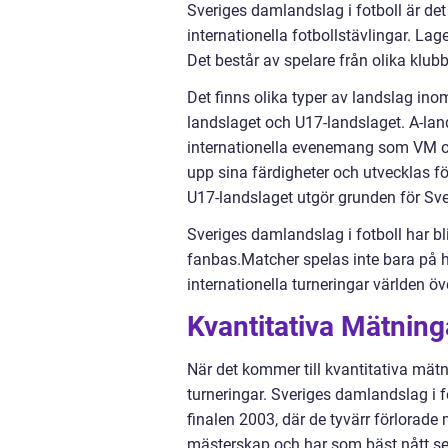
Sveriges damlandslag i fotboll är det 
internationella fotbollstävlingar. La
Det består av spelare från olika klu
Det finns olika typer av landslag ino
landslaget och U17-landslaget. A-land
internationella evenemang som VM oc
upp sina färdigheter och utvecklas för
U17-landslaget utgör grunden för Sve
Sveriges damlandslag i fotboll har bl
fanbas.Matcher spelas inte bara på 
internationella turneringar världen öv
Kvantitativa Mätning
När det kommer till kvantitativa mätn
turneringar. Sveriges damlandslag i f
finalen 2003, där de tyvärr förlorade
mästerskap och har som bäst nått s