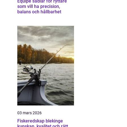
Equipe sadlar för ryttare
som vill ha precision,
balans och hållbarhet
03 mars 2026
Fiskeredskap blekinge
kunskap, kvalitet och rätt