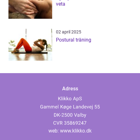
veta
02 april 2025
Postural träning
Adress
web:
www.klikko.dk