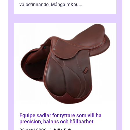
välbefinnande. Många m&au...
Equipe sadlar för ryttare som vill ha
precision, balans och hållbarhet